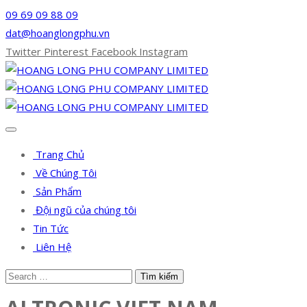
09 69 09 88 09
dat@hoanglongphu.vn
Twitter
Pinterest
Facebook
Instagram
Trang Chủ
Về Chúng Tôi
Sản Phẩm
Đội ngũ của chúng tôi
Tin Tức
Liên Hệ