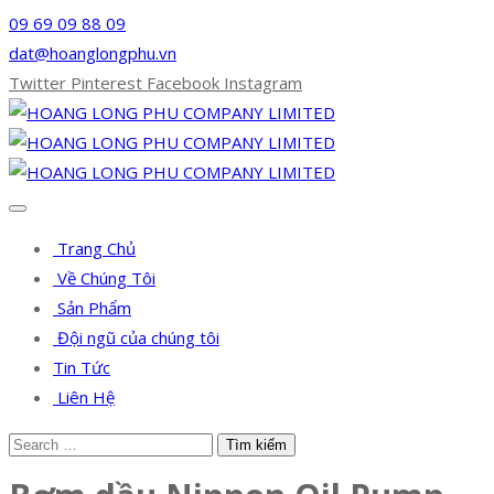
09 69 09 88 09
dat@hoanglongphu.vn
Twitter
Pinterest
Facebook
Instagram
Trang Chủ
Về Chúng Tôi
Sản Phẩm
Đội ngũ của chúng tôi
Tin Tức
Liên Hệ