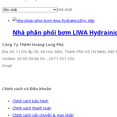
Mới nhất
Đọc tiếp
Nhà phân phối bơm LIWA Hydraini
Công Ty TNHH Hoàng Long Phú
Địa chỉ: 112/6 Ấp 36, Xã Hóc Môn, Thành Phố Hồ Chí Minh, Việt
Hotline: 09 69 09 88 09 – 0377 307 350
Email:
dat@hoanglongphu.vn
Facebook
Twitter
Instagram
Pinterest
Tumblr
Behance
Chính sách và Điều khoản
Chính sách bảo hành
Chính sách thanh toán
Chính sách vận chuyển & giao nhận