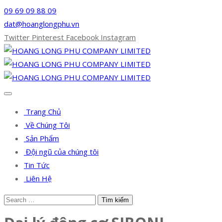
09 69 09 88 09
dat@hoanglongphu.vn
Twitter
Pinterest
Facebook
Instagram
Trang Chủ
Về Chúng Tôi
Sản Phẩm
Đội ngũ của chúng tôi
Tin Tức
Liên Hệ