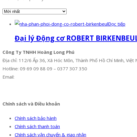
Đọc tiếp
Đại lý Động cơ ROBERT BIRKENBEU
Công Ty TNHH Hoàng Long Phú
Địa chỉ: 112/6 Ấp 36, Xã Hóc Môn, Thành Phố Hồ Chí Minh, Việt
Hotline: 09 69 09 88 09 – 0377 307 350
Email:
dat@hoanglongphu.vn
Facebook
Twitter
Instagram
Pinterest
Tumblr
Behance
Chính sách và Điều khoản
Chính sách bảo hành
Chính sách thanh toán
Chính sách vận chuyển & giao nhận