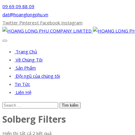
09 69 09 88 09
dat@hoanglongphu.vn
Twitter
Pinterest
Facebook
Instagram
Trang Chủ
Về Chúng Tôi
Sản Phẩm
Đội ngũ của chúng tôi
Tin Tức
Liên Hệ
Solberg Filters
Hiển thị tất cả 2 kết quả