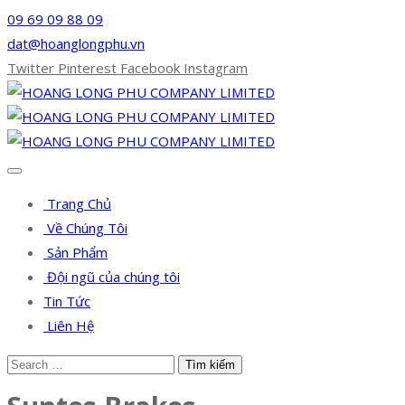
09 69 09 88 09
dat@hoanglongphu.vn
Twitter
Pinterest
Facebook
Instagram
Trang Chủ
Về Chúng Tôi
Sản Phẩm
Đội ngũ của chúng tôi
Tin Tức
Liên Hệ