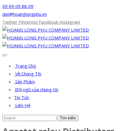
09 69 09 88 09
dat@hoanglongphu.vn
Twitter
Pinterest
Facebook
Instagram
Trang Chủ
Về Chúng Tôi
Sản Phẩm
Đội ngũ của chúng tôi
Tin Tức
Liên Hệ