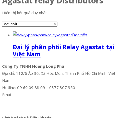
Agastat relay Distributors
Hiển thị kết quả duy nhất
Đọc tiếp
Đại lý phân phối Relay Agastat tại
Việt Nam
Công Ty TNHH Hoàng Long Phú
Địa chỉ: 112/6 Ấp 36, Xã Hóc Môn, Thành Phố Hồ Chí Minh, Việt
Nam
Hotline: 09 69 09 88 09 – 0377 307 350
Email:
dat@hoanglongphu.vn
Facebook
Twitter
Instagram
Pinterest
Tumblr
Behance
Chính sách và Điều khoản