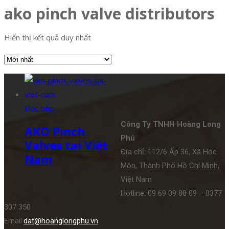
ako pinch valve distributors
Hiển thị kết quả duy nhất
Đọc tiếp
Công Ty TNHH Hoàng Long
AKO Pinch
Phú
Valves tại Việt
Địa chỉ: 112/6 Ấp 36, Xã Hóc
Nam
Môn, Thành Phố Hồ Chí Minh,
Việt Nam
Hotline: 09 69 09 88 09 – 0377
307 350
Email:
dat@hoanglongphu.vn