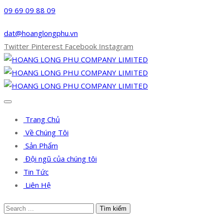
09 69 09 88 09
dat@hoanglongphu.vn
Twitter
Pinterest
Facebook
Instagram
Trang Chủ
Về Chúng Tôi
Sản Phẩm
Đội ngũ của chúng tôi
Tin Tức
Liên Hệ