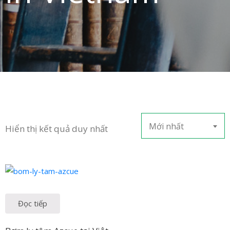
in
ức
iên
ệ
Mới nhất
Hiển thị kết quả duy nhất
Đọc tiếp