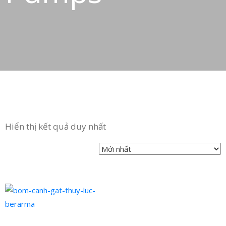
in
ức
iên
ệ
Hiển thị kết quả duy nhất