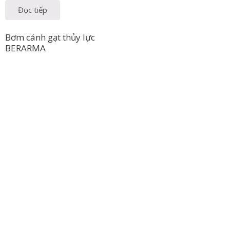
Đọc tiếp
Bơm cánh gạt thủy lực
BERARMA
Công Ty TNHH Hoàng Long Phú
Địa chỉ: 112/6 Ấp 36, Xã Hóc Môn, Thành Phố Hồ Chí Minh, Việt
Nam
Hotline: 09 69 09 88 09 – 0377 307 350
Email:
dat@hoanglongphu.vn