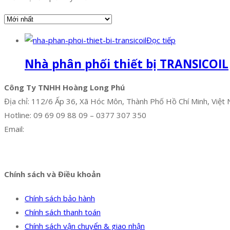
Đọc tiếp
Nhà phân phối thiết bị TRANSICOIL
Công Ty TNHH Hoàng Long Phú
Địa chỉ: 112/6 Ấp 36, Xã Hóc Môn, Thành Phố Hồ Chí Minh, Việt
Hotline: 09 69 09 88 09 – 0377 307 350
Email:
dat@hoanglongphu.vn
Facebook
Twitter
Instagram
Pinterest
Tumblr
Behance
Chính sách và Điều khoản
Chính sách bảo hành
Chính sách thanh toán
Chính sách vận chuyển & giao nhận