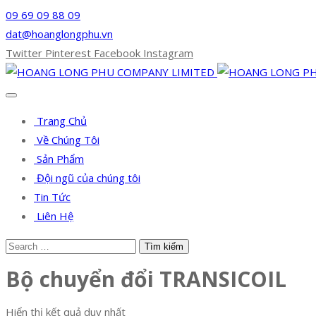
09 69 09 88 09
dat@hoanglongphu.vn
Twitter
Pinterest
Facebook
Instagram
Trang Chủ
Về Chúng Tôi
Sản Phẩm
Đội ngũ của chúng tôi
Tin Tức
Liên Hệ
Bộ chuyển đổi TRANSICOIL
Hiển thị kết quả duy nhất