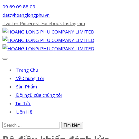
09 69 09 88 09
dat@hoanglongphu.vn
Twitter
Pinterest
Facebook
Instagram
Trang Chủ
Về Chúng Tôi
Sản Phẩm
Đội ngũ của chúng tôi
Tin Tức
Liên Hệ