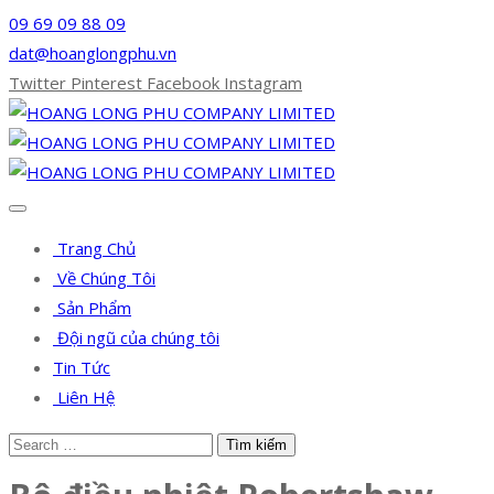
09 69 09 88 09
dat@hoanglongphu.vn
Twitter
Pinterest
Facebook
Instagram
Trang Chủ
Về Chúng Tôi
Sản Phẩm
Đội ngũ của chúng tôi
Tin Tức
Liên Hệ