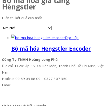
Bộ mã hóa gia tăng
Hengstler
Hiển thị kết quả duy nhất
Đọc tiếp
Bộ mã hóa Hengstler Encoder
Công Ty TNHH Hoàng Long Phú
Địa chỉ: 112/6 Ấp 36, Xã Hóc Môn, Thành Phố Hồ Chí Minh, Việt
Nam
Hotline: 09 69 09 88 09 – 0377 307 350
Email:
dat@hoanglongphu.vn
Facebook
Twitter
Instagram
Pinterest
Tumblr
Behance
Chính sách và Điều khoản