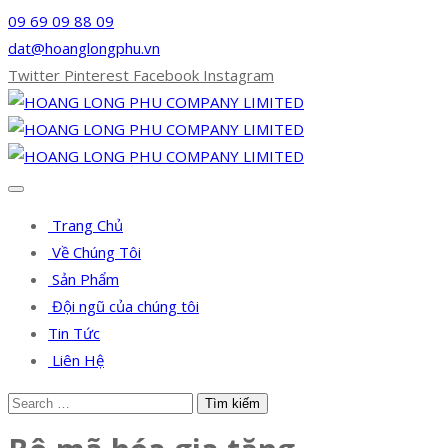
09 69 09 88 09
dat@hoanglongphu.vn
Twitter
Pinterest
Facebook
Instagram
Trang Chủ
Về Chúng Tôi
Sản Phẩm
Đội ngũ của chúng tôi
Tin Tức
Liên Hệ