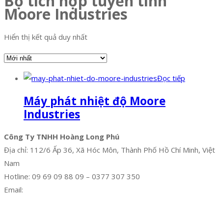
Bộ tích hợp tuyến tính
Moore Industries
Hiển thị kết quả duy nhất
Đọc tiếp
Máy phát nhiệt độ Moore
Industries
Công Ty TNHH Hoàng Long Phú
Địa chỉ: 112/6 Ấp 36, Xã Hóc Môn, Thành Phố Hồ Chí Minh, Việt
Nam
Hotline: 09 69 09 88 09 – 0377 307 350
Email:
dat@hoanglongphu.vn
Facebook
Twitter
Instagram
Pinterest
Tumblr
Behance