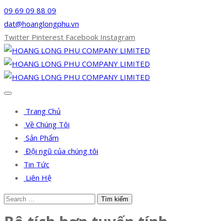
09 69 09 88 09
dat@hoanglongphu.vn
Twitter
Pinterest
Facebook
Instagram
Trang Chủ
Về Chúng Tôi
Sản Phẩm
Đội ngũ của chúng tôi
Tin Tức
Liên Hệ