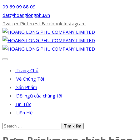
09 69 09 88 09
dat@hoanglongphu.vn
Twitter
Pinterest
Facebook
Instagram
Trang Chủ
Về Chúng Tôi
Sản Phẩm
Đội ngũ của chúng tôi
Tin Tức
Liên Hệ