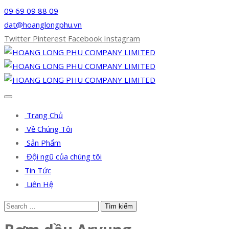
09 69 09 88 09
dat@hoanglongphu.vn
Twitter
Pinterest
Facebook
Instagram
Trang Chủ
Về Chúng Tôi
Sản Phẩm
Đội ngũ của chúng tôi
Tin Tức
Liên Hệ