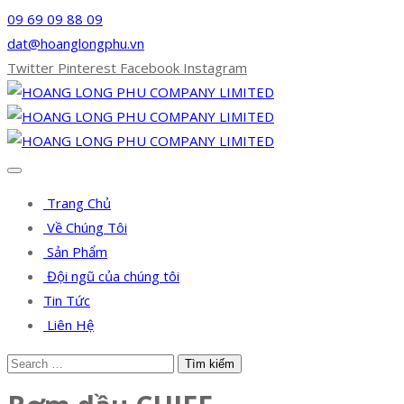
09 69 09 88 09
dat@hoanglongphu.vn
Twitter
Pinterest
Facebook
Instagram
Trang Chủ
Về Chúng Tôi
Sản Phẩm
Đội ngũ của chúng tôi
Tin Tức
Liên Hệ