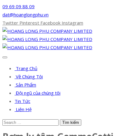
09 69 09 88 09
dat@hoanglongphu.vn
Twitter
Pinterest
Facebook
Instagram
Trang Chủ
Về Chúng Tôi
Sản Phẩm
Đội ngũ của chúng tôi
Tin Tức
Liên Hệ