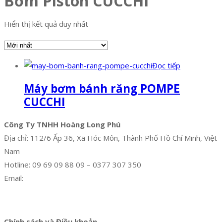
Bơm Piston CUCCHI
Hiển thị kết quả duy nhất
Đọc tiếp
Máy bơm bánh răng POMPE
CUCCHI
Công Ty TNHH Hoàng Long Phú
Địa chỉ: 112/6 Ấp 36, Xã Hóc Môn, Thành Phố Hồ Chí Minh, Việt
Nam
Hotline: 09 69 09 88 09 – 0377 307 350
Email:
dat@hoanglongphu.vn
Facebook
Twitter
Instagram
Pinterest
Tumblr
Behance
Chính sách và Điều khoản