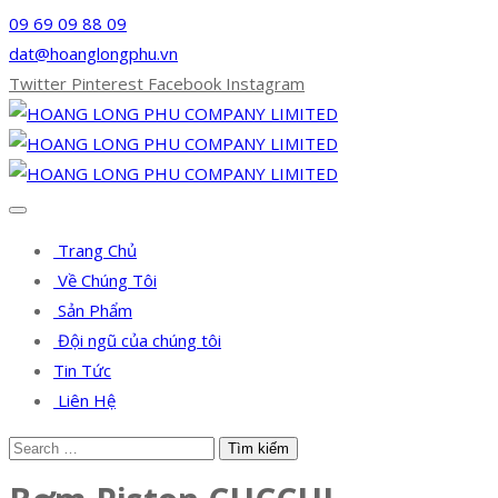
09 69 09 88 09
dat@hoanglongphu.vn
Twitter
Pinterest
Facebook
Instagram
Trang Chủ
Về Chúng Tôi
Sản Phẩm
Đội ngũ của chúng tôi
Tin Tức
Liên Hệ