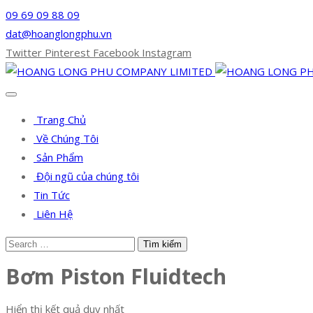
09 69 09 88 09
dat@hoanglongphu.vn
Twitter
Pinterest
Facebook
Instagram
Trang Chủ
Về Chúng Tôi
Sản Phẩm
Đội ngũ của chúng tôi
Tin Tức
Liên Hệ
Bơm Piston Fluidtech
Hiển thị kết quả duy nhất