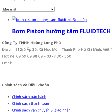
Đọc tiếp
Bơm Piston hướng tâm FLUIDTECH
Công Ty TNHH Hoàng Long Phú
Địa chỉ: 112/6 Ấp 36, Xã Hóc Môn, Thành Phố Hồ Chí Minh, Việt
Hotline: 09 69 09 88 09 – 0377 307 350
Email:
dat@hoanglongphu.vn
Facebook
Twitter
Instagram
Pinterest
Tumblr
Behance
Chính sách và Điều khoản
Chính sách bảo hành
Chính sách thanh toán
Chính sách vận chuyển & giao nhận