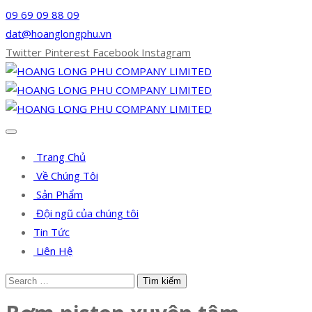
09 69 09 88 09
dat@hoanglongphu.vn
Twitter
Pinterest
Facebook
Instagram
Trang Chủ
Về Chúng Tôi
Sản Phẩm
Đội ngũ của chúng tôi
Tin Tức
Liên Hệ