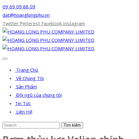
09 69 09 88 09
dat@hoanglongphu.vn
Twitter
Pinterest
Facebook
Instagram
Trang Chủ
Về Chúng Tôi
Sản Phẩm
Đội ngũ của chúng tôi
Tin Tức
Liên Hệ