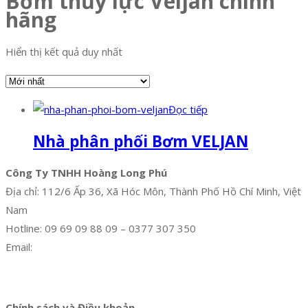
Bơm thủy lực Veljan chính
hãng
Hiển thị kết quả duy nhất
Đọc tiếp
Nhà phân phối Bơm VELJAN
Công Ty TNHH Hoàng Long Phú
Địa chỉ: 112/6 Ấp 36, Xã Hóc Môn, Thành Phố Hồ Chí Minh, Việt
Nam
Hotline: 09 69 09 88 09 – 0377 307 350
Email:
dat@hoanglongphu.vn
Facebook
Twitter
Instagram
Pinterest
Tumblr
Behance
Chính sách và Điều khoản