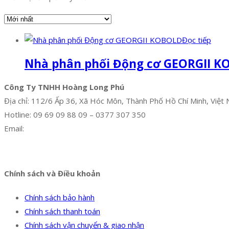
Đọc tiếp
Nhà phân phối Động cơ GEORGII 
Công Ty TNHH Hoàng Long Phú
Địa chỉ: 112/6 Ấp 36, Xã Hóc Môn, Thành Phố Hồ Chí Minh, Việt
Hotline: 09 69 09 88 09 – 0377 307 350
Email:
dat@hoanglongphu.vn
Facebook
Twitter
Instagram
Pinterest
Tumblr
Behance
Chính sách và Điều khoản
Chính sách bảo hành
Chính sách thanh toán
Chính sách vận chuyển & giao nhận