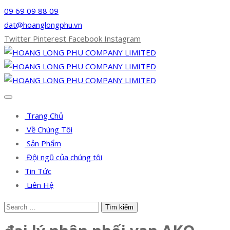
09 69 09 88 09
dat@hoanglongphu.vn
Twitter
Pinterest
Facebook
Instagram
Trang Chủ
Về Chúng Tôi
Sản Phẩm
Đội ngũ của chúng tôi
Tin Tức
Liên Hệ