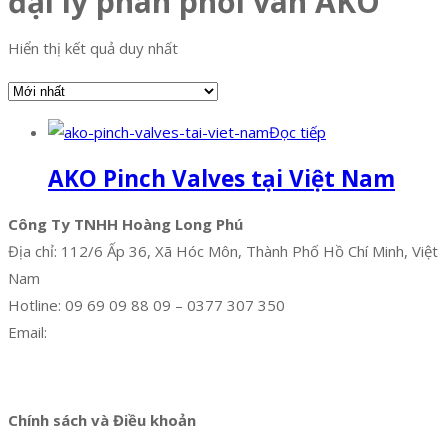
đại lý phân phối van AKO
Hiển thị kết quả duy nhất
Đọc tiếp
AKO Pinch Valves tại Việt Nam
Công Ty TNHH Hoàng Long Phú
Địa chỉ: 112/6 Ấp 36, Xã Hóc Môn, Thành Phố Hồ Chí Minh, Việt
Nam
Hotline: 09 69 09 88 09 – 0377 307 350
Email:
dat@hoanglongphu.vn
Facebook
Twitter
Instagram
Pinterest
Tumblr
Behance
Chính sách và Điều khoản