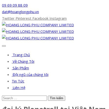
09 69 09 88 09
dat@hoanglongphu.vn
Twitter
Pinterest
Facebook
Instagram
Trang Chủ
Về Chúng Tôi
Sản Phẩm
Đội ngũ của chúng tôi
Tin Tức
Liên Hệ