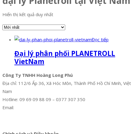
đại lý Planetroll tại Việt Nam
Hiển thị kết quả duy nhất
Đọc tiếp
Đại lý phân phối PLANETROLL
VietNam
Công Ty TNHH Hoàng Long Phú
Địa chỉ: 112/6 Ấp 36, Xã Hóc Môn, Thành Phố Hồ Chí Minh, Việt
Nam
Hotline: 09 69 09 88 09 – 0377 307 350
Email:
dat@hoanglongphu.vn
Facebook
Twitter
Instagram
Pinterest
Tumblr
Behance
Chính sách và Điều khoản