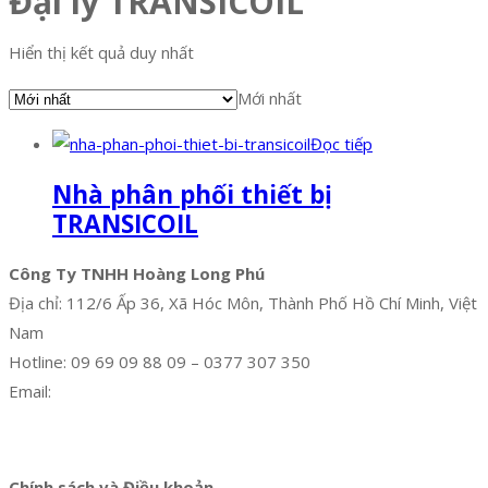
Đại lý TRANSICOIL
Hiển thị kết quả duy nhất
Mới nhất
Đọc tiếp
Nhà phân phối thiết bị
TRANSICOIL
Công Ty TNHH Hoàng Long Phú
Địa chỉ: 112/6 Ấp 36, Xã Hóc Môn, Thành Phố Hồ Chí Minh, Việt
Nam
Hotline: 09 69 09 88 09 – 0377 307 350
Email:
dat@hoanglongphu.vn
Facebook
Twitter
Instagram
Pinterest
Tumblr
Behance
Chính sách và Điều khoản