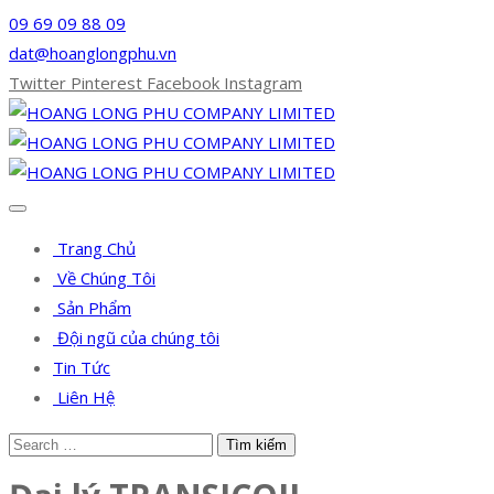
09 69 09 88 09
dat@hoanglongphu.vn
Twitter
Pinterest
Facebook
Instagram
Trang Chủ
Về Chúng Tôi
Sản Phẩm
Đội ngũ của chúng tôi
Tin Tức
Liên Hệ