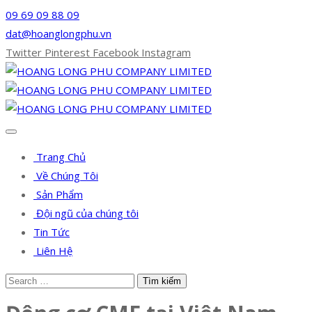
09 69 09 88 09
dat@hoanglongphu.vn
Twitter
Pinterest
Facebook
Instagram
Trang Chủ
Về Chúng Tôi
Sản Phẩm
Đội ngũ của chúng tôi
Tin Tức
Liên Hệ