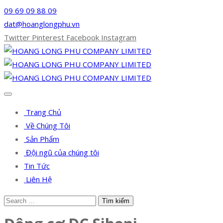
09 69 09 88 09
dat@hoanglongphu.vn
Twitter
Pinterest
Facebook
Instagram
Trang Chủ
Về Chúng Tôi
Sản Phẩm
Đội ngũ của chúng tôi
Tin Tức
Liên Hệ