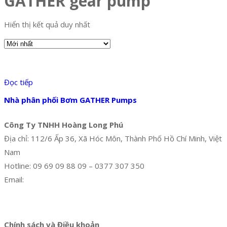
GATHER gear pump
Hiển thị kết quả duy nhất
Đọc tiếp
Nhà phân phối Bơm GATHER Pumps
Công Ty TNHH Hoàng Long Phú
Địa chỉ: 112/6 Ấp 36, Xã Hóc Môn, Thành Phố Hồ Chí Minh, Việt
Nam
Hotline: 09 69 09 88 09 – 0377 307 350
Email:
dat@hoanglongphu.vn
Facebook
Twitter
Instagram
Pinterest
Tumblr
Behance
Chính sách và Điều khoản