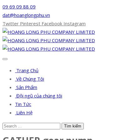
09 69 09 88 09
dat@hoanglongphu.vn
Twitter
Pinterest
Facebook
Instagram
Trang Chủ
Về Chúng Tôi
Sản Phẩm
Đội ngũ của chúng tôi
Tin Tức
Liên Hệ