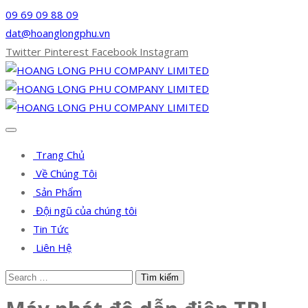
09 69 09 88 09
dat@hoanglongphu.vn
Twitter
Pinterest
Facebook
Instagram
Trang Chủ
Về Chúng Tôi
Sản Phẩm
Đội ngũ của chúng tôi
Tin Tức
Liên Hệ