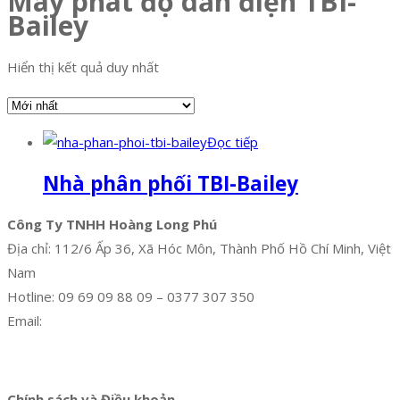
Máy phát độ dẫn điện TBI-
Bailey
Hiển thị kết quả duy nhất
Đọc tiếp
Nhà phân phối TBI-Bailey
Công Ty TNHH Hoàng Long Phú
Địa chỉ: 112/6 Ấp 36, Xã Hóc Môn, Thành Phố Hồ Chí Minh, Việt
Nam
Hotline: 09 69 09 88 09 – 0377 307 350
Email:
dat@hoanglongphu.vn
Facebook
Twitter
Instagram
Pinterest
Tumblr
Behance
Chính sách và Điều khoản