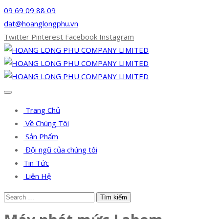
09 69 09 88 09
dat@hoanglongphu.vn
Twitter
Pinterest
Facebook
Instagram
Trang Chủ
Về Chúng Tôi
Sản Phẩm
Đội ngũ của chúng tôi
Tin Tức
Liên Hệ