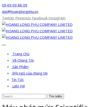
09 69 09 88 09
dat@hoanglongphu.vn
Twitter
Pinterest
Facebook
Instagram
Trang Chủ
Về Chúng Tôi
Sản Phẩm
Đội ngũ của chúng tôi
Tin Tức
Liên Hệ