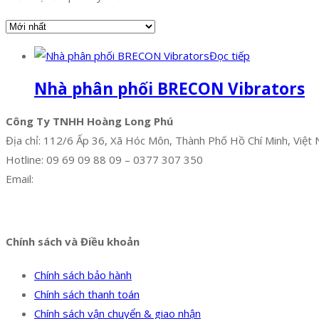
Đọc tiếp
Nhà phân phối BRECON Vibrators
Công Ty TNHH Hoàng Long Phú
Địa chỉ: 112/6 Ấp 36, Xã Hóc Môn, Thành Phố Hồ Chí Minh, Việt
Hotline: 09 69 09 88 09 – 0377 307 350
Email:
dat@hoanglongphu.vn
Facebook
Twitter
Instagram
Pinterest
Tumblr
Behance
Chính sách và Điều khoản
Chính sách bảo hành
Chính sách thanh toán
Chính sách vận chuyển & giao nhận