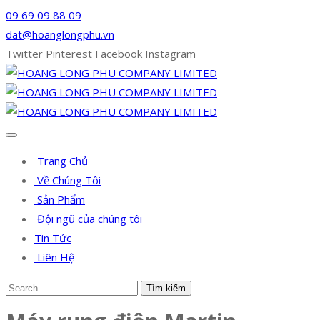
09 69 09 88 09
dat@hoanglongphu.vn
Twitter
Pinterest
Facebook
Instagram
Trang Chủ
Về Chúng Tôi
Sản Phẩm
Đội ngũ của chúng tôi
Tin Tức
Liên Hệ