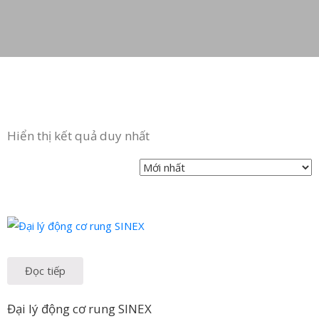
in
ức
iên
ệ
Hiển thị kết quả duy nhất
Đọc tiếp
Đại lý động cơ rung SINEX