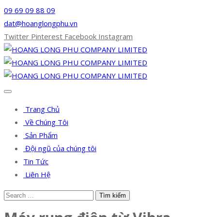
09 69 09 88 09
dat@hoanglongphu.vn
Twitter
Pinterest
Facebook
Instagram
Trang Chủ
Về Chúng Tôi
Sản Phẩm
Đội ngũ của chúng tôi
Tin Tức
Liên Hệ