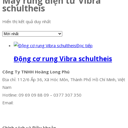
Máy rung điện từ Vibra
schultheis
Hiển thị kết quả duy nhất
Đọc tiếp
Động cơ rung Vibra schultheis
Công Ty TNHH Hoàng Long Phú
Địa chỉ: 112/6 Ấp 36, Xã Hóc Môn, Thành Phố Hồ Chí Minh, Việt
Nam
Hotline: 09 69 09 88 09 – 0377 307 350
Email:
dat@hoanglongphu.vn
Facebook
Twitter
Instagram
Pinterest
Tumblr
Behance
Chính sách và Điều khoản