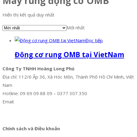
Máy rung động cơ OMB
Hiển thị kết quả duy nhất
Mới nhất
Đọc tiếp
Động cơ rung OMB tại VietNam
Công Ty TNHH Hoàng Long Phú
Địa chỉ: 112/6 Ấp 36, Xã Hóc Môn, Thành Phố Hồ Chí Minh, Việt
Nam
Hotline: 09 69 09 88 09 – 0377 307 350
Email:
dat@hoanglongphu.vn
Facebook
Twitter
Instagram
Pinterest
Tumblr
Behance
Chính sách và Điều khoản