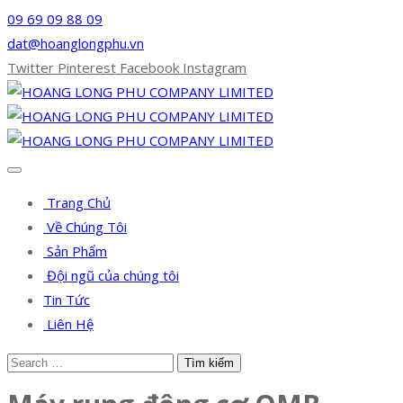
09 69 09 88 09
dat@hoanglongphu.vn
Twitter
Pinterest
Facebook
Instagram
Trang Chủ
Về Chúng Tôi
Sản Phẩm
Đội ngũ của chúng tôi
Tin Tức
Liên Hệ