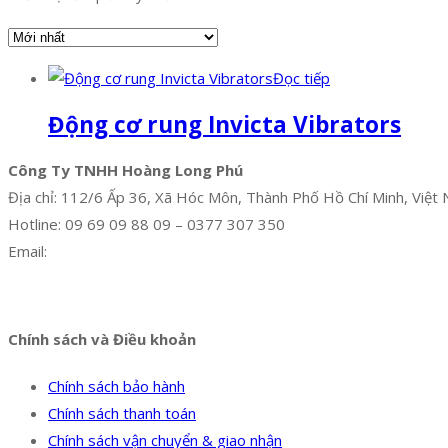
Đọc tiếp
Động cơ rung Invicta Vibrators
Công Ty TNHH Hoàng Long Phú
Địa chỉ: 112/6 Ấp 36, Xã Hóc Môn, Thành Phố Hồ Chí Minh, Việt
Hotline: 09 69 09 88 09 – 0377 307 350
Email:
dat@hoanglongphu.vn
Facebook
Twitter
Instagram
Pinterest
Tumblr
Behance
Chính sách và Điều khoản
Chính sách bảo hành
Chính sách thanh toán
Chính sách vận chuyển & giao nhận