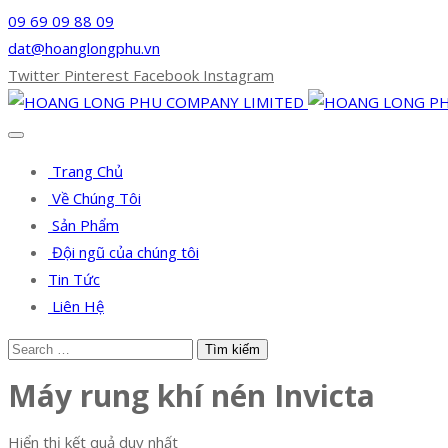
09 69 09 88 09
dat@hoanglongphu.vn
Twitter
Pinterest
Facebook
Instagram
Trang Chủ
Về Chúng Tôi
Sản Phẩm
Đội ngũ của chúng tôi
Tin Tức
Liên Hệ
Máy rung khí nén Invicta
Hiển thị kết quả duy nhất