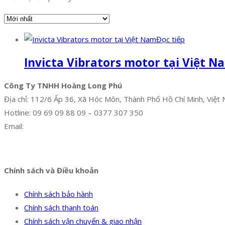
Đọc tiếp
Invicta Vibrators motor tại Việt N
Công Ty TNHH Hoàng Long Phú
Địa chỉ: 112/6 Ấp 36, Xã Hóc Môn, Thành Phố Hồ Chí Minh, Việt
Hotline: 09 69 09 88 09 – 0377 307 350
Email:
dat@hoanglongphu.vn
Facebook
Twitter
Instagram
Pinterest
Tumblr
Behance
Chính sách và Điều khoản
Chính sách bảo hành
Chính sách thanh toán
Chính sách vận chuyển & giao nhận