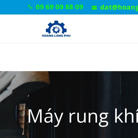
09 69 09 88 09
dat@hoang
Máy rung kh