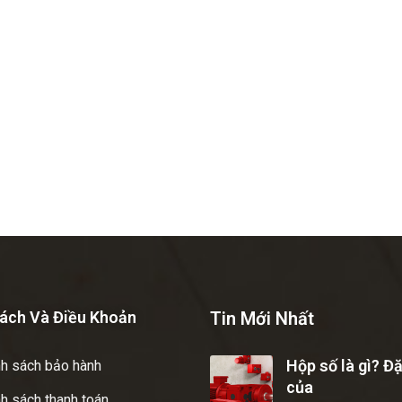
ách Và Điều Khoản
Tin Mới Nhất
Hộp số là gì? Đ
nh sách bảo hành
của
h sách thanh toán