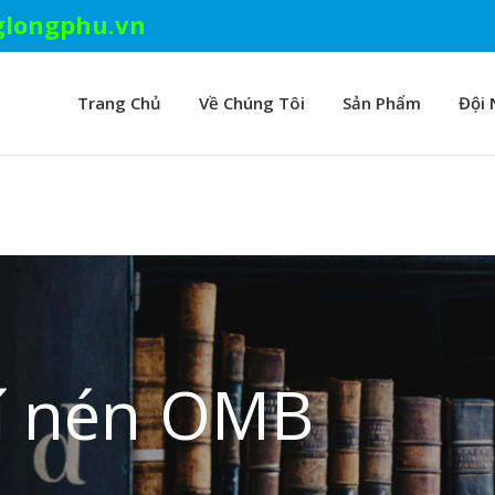
longphu.vn
Trang Chủ
Về Chúng Tôi
Sản Phẩm
Đội 
í nén OMB