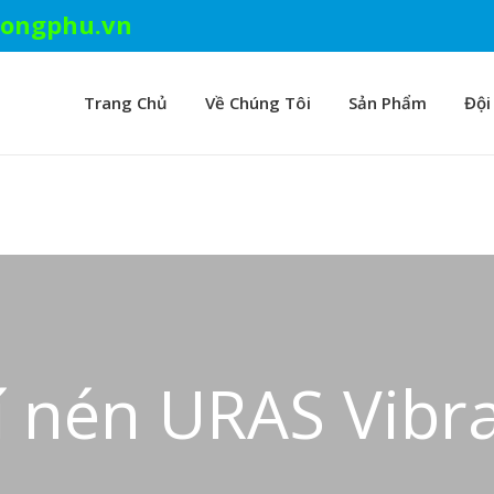
ongphu.vn
Trang Chủ
Về Chúng Tôi
Sản Phẩm
Đội
 nén URAS Vibr