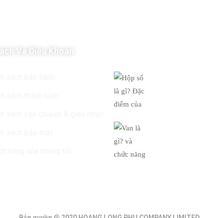
ách Và Điều Khoản
Tin Mới Nhất
Hộp số là gì? Đ
nh sách bảo hành
của
h sách thanh toán
19/03/2019
h sách vận chuyển & giao nhận
Van là gì? và c
nh sách bảo mật
của
h hàng của chúng tôi
19/03/2019
Bản quyền @ 2020 HOANG LONG PHU COMPANY LIMITED