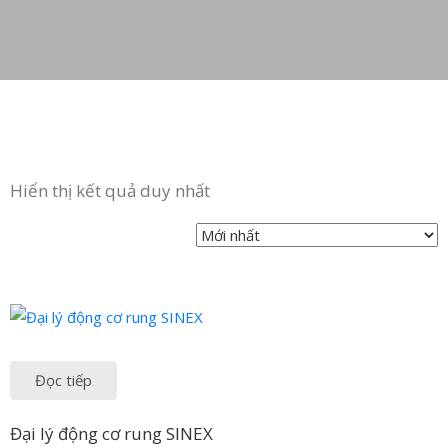
in
ức
iên
ệ
Hiển thị kết quả duy nhất
Đọc tiếp
Đại lý động cơ rung SINEX