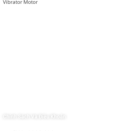
Vibrator Motor
Công Ty TNHH Hoàng Long Phú
Địa chỉ: 112/6 Ấp 36, Xã Hóc Môn, Thành Phố Hồ Chí Minh, Việt
Nam
Hotline: 09 69 09 88 09 – 0377 307 350
Email:
dat@hoanglongphu.vn
Chính Sách Và Điều Khoản