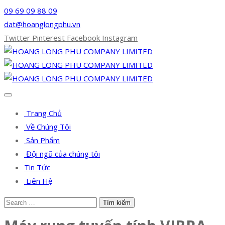
09 69 09 88 09
dat@hoanglongphu.vn
Twitter
Pinterest
Facebook
Instagram
Trang Chủ
Về Chúng Tôi
Sản Phẩm
Đội ngũ của chúng tôi
Tin Tức
Liên Hệ