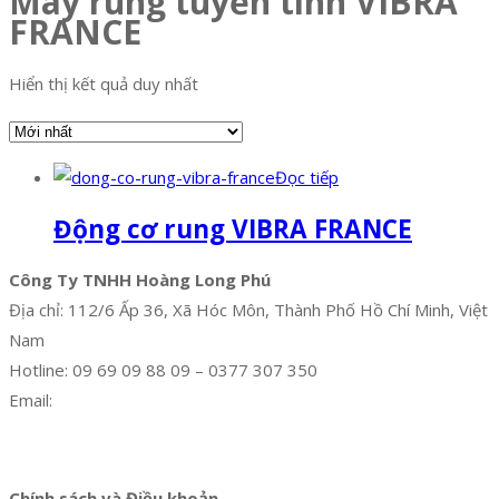
Máy rung tuyến tính VIBRA
FRANCE
Hiển thị kết quả duy nhất
Đọc tiếp
Động cơ rung VIBRA FRANCE
Công Ty TNHH Hoàng Long Phú
Địa chỉ: 112/6 Ấp 36, Xã Hóc Môn, Thành Phố Hồ Chí Minh, Việt
Nam
Hotline: 09 69 09 88 09 – 0377 307 350
Email:
dat@hoanglongphu.vn
Facebook
Twitter
Instagram
Pinterest
Tumblr
Behance
Chính sách và Điều khoản