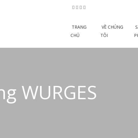
TRANG
VỀ CHÚNG
S
CHỦ
TÔI
P
ung WURGES