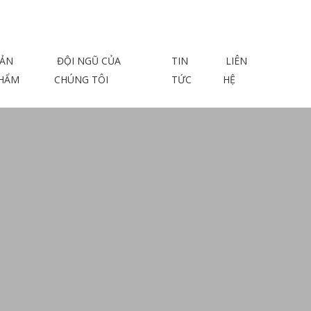
ẢN
ĐỘI NGŨ CỦA
TIN
LIÊN
HẨM
CHÚNG TÔI
TỨC
HỆ