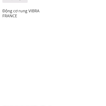
Động cơ rung VIBRA
FRANCE
Công Ty TNHH Hoàng Long Phú
Địa chỉ: 112/6 Ấp 36, Xã Hóc Môn, Thành Phố Hồ Chí Minh, Việt
Nam
Hotline: 09 69 09 88 09 – 0377 307 350
Email:
dat@hoanglongphu.vn