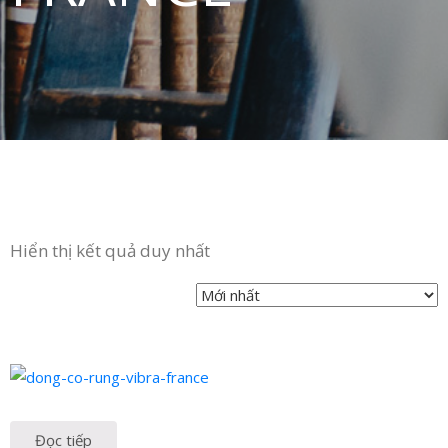
in
ức
iên
ệ
Hiển thị kết quả duy nhất
Đọc tiếp