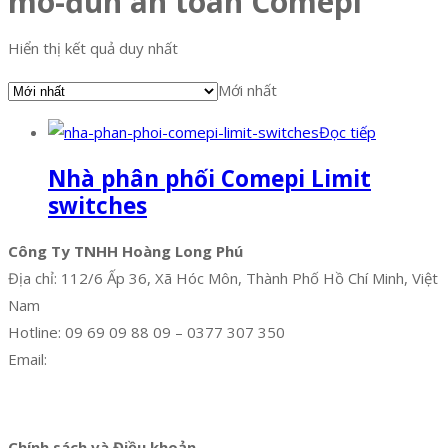
mô-đun an toàn Comepi
Hiển thị kết quả duy nhất
Mới nhất
Đọc tiếp
Nhà phân phối Comepi Limit
switches
Công Ty TNHH Hoàng Long Phú
Địa chỉ: 112/6 Ấp 36, Xã Hóc Môn, Thành Phố Hồ Chí Minh, Việt
Nam
Hotline: 09 69 09 88 09 – 0377 307 350
Email:
dat@hoanglongphu.vn
Facebook
Twitter
Instagram
Pinterest
Tumblr
Behance
Chính sách và Điều khoản