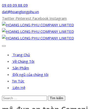
09 69 09 88 09
dat@hoanglongphu.vn
Twitter
Pinterest
Facebook
Instagram
Trang Chủ
Về Chúng Tôi
Sản Phẩm
Đội ngũ của chúng tôi
Tin Tức
Liên Hệ