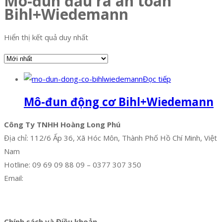
Mô-đun đầu ra an toàn
Bihl+Wiedemann
Hiển thị kết quả duy nhất
Đọc tiếp
Mô-đun động cơ Bihl+Wiedemann
Công Ty TNHH Hoàng Long Phú
Địa chỉ: 112/6 Ấp 36, Xã Hóc Môn, Thành Phố Hồ Chí Minh, Việt
Nam
Hotline: 09 69 09 88 09 – 0377 307 350
Email:
dat@hoanglongphu.vn
Facebook
Twitter
Instagram
Pinterest
Tumblr
Behance
Chính sách và Điều khoản