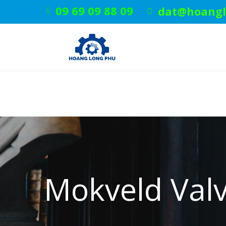
09 69 09 88 09
dat@hoangl
Mokveld Valv