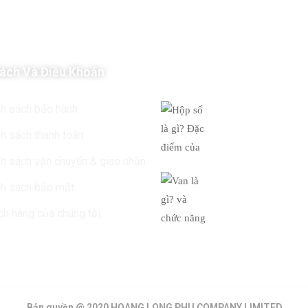
ách Và Điều Khoản
Tin Mới Nhất
Hộp số là gì? Đ
nh sách bảo hành
của
h sách thanh toán
19/03/2019
h sách vận chuyển & giao nhận
Van là gì? và c
nh sách bảo mật
của
h hàng của chúng tôi
19/03/2019
Bản quyền @ 2020 HOANG LONG PHU COMPANY LIMITED